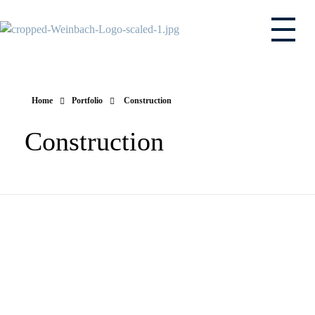
Weinbach - Ihr Malerfachbetrieb
Weinbach GmbH - Ihr kompetenter Partner zwischen Marburg und Gießen
Home
Portfolio
Construction
Construction
Principle Of Product Design